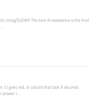
t.co/asgTJVZ4kP The best AI assistance is the kind
n …
 CI goes red, or a build that took 8 seconds
he answer i…