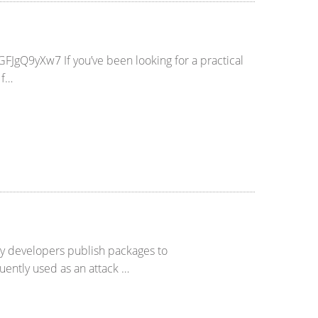
/GFJgQ9yXw7 If you’ve been looking for a practical
 f…
ny developers publish packages to
uently used as an attack …