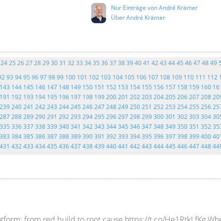
Nur Einträge von André Krämer
Über André Krämer
24
25
26
27
28
29
30
31
32
33
34
35
36
37
38
39
40
41
42
43
44
45
46
47
48
49
92
93
94
95
96
97
98
99
100
101
102
103
104
105
106
107
108
109
110
111
112
143
144
145
146
147
148
149
150
151
152
153
154
155
156
157
158
159
160
16
191
192
193
194
195
196
197
198
199
200
201
202
203
204
205
206
207
208
20
239
240
241
242
243
244
245
246
247
248
249
250
251
252
253
254
255
256
25
287
288
289
290
291
292
293
294
295
296
297
298
299
300
301
302
303
304
30
335
336
337
338
339
340
341
342
343
344
345
346
347
348
349
350
351
352
35
383
384
385
386
387
388
389
390
391
392
393
394
395
396
397
398
399
400
40
431
432
433
434
435
436
437
438
439
440
441
442
443
444
445
446
447
448
44
tform: from red build to root cause https://t.co/He1RtkLfKg When a 