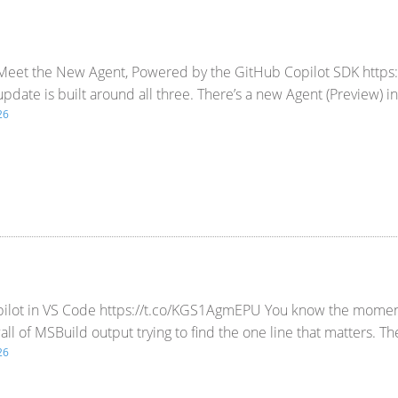
 Meet the New Agent, Powered by the GitHub Copilot SDK https://
update is built around all three. There’s a new Agent (Preview) i
26
pilot in VS Code https://t.co/KGS1AgmEPU You know the moment.
all of MSBuild output trying to find the one line that matters. T
26