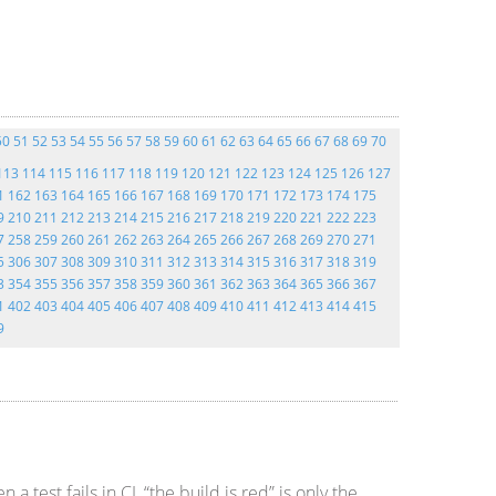
50
51
52
53
54
55
56
57
58
59
60
61
62
63
64
65
66
67
68
69
70
113
114
115
116
117
118
119
120
121
122
123
124
125
126
127
1
162
163
164
165
166
167
168
169
170
171
172
173
174
175
9
210
211
212
213
214
215
216
217
218
219
220
221
222
223
7
258
259
260
261
262
263
264
265
266
267
268
269
270
271
5
306
307
308
309
310
311
312
313
314
315
316
317
318
319
3
354
355
356
357
358
359
360
361
362
363
364
365
366
367
1
402
403
404
405
406
407
408
409
410
411
412
413
414
415
9
test fails in CI, “the build is red” is only the