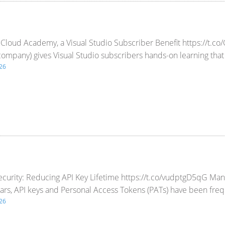
h Cloud Academy, a Visual Studio Subscriber Benefit https://t.co
company) gives Visual Studio subscribers hands-on learning that
26
curity: Reducing API Key Lifetime https://t.co/vudptgD5qG Ma
years, API keys and Personal Access Tokens (PATs) have been freq
26