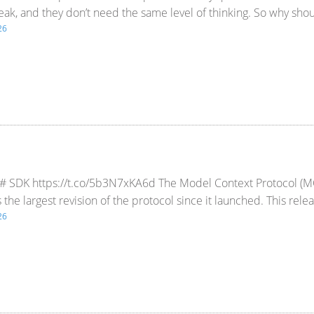
eak, and they don’t need the same level of thinking. So why sho
26
 C# SDK https://t.co/5b3N7xKA6d The Model Context Protocol (
 the largest revision of the protocol since it launched. This relea
26