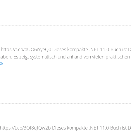
e) https://t.co/oUO6iYyeQ0 Dieses kompakte .NET 11.0-Buch ist
t haben. Es zeigt systematisch und anhand von vielen praktisc
26
) https://t.co/3Of8qfQw2b Dieses kompakte .NET 11.0-Buch ist