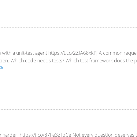
with a unit-test agent https://t.co/2ZfA68xkPj A common request
 open. Which code needs tests? Which test framework does the 
26
ink harder https://t.co/87Fe3zTpCe Not every question deserve