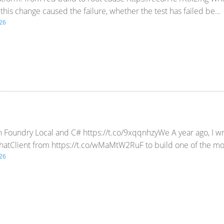
 this change caused the failure, whether the test has failed be…
26
th Foundry Local and C# https://t.co/9xqqnhzyWe A year ago, I 
ChatClient from https://t.co/wMaMtW2RuF to build one of the mo
26