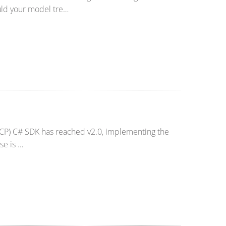
uld your model tre…
MCP) C# SDK has reached v2.0, implementing the
se is …