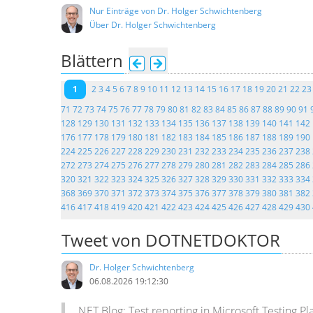
Nur Einträge von Dr. Holger Schwichtenberg
Über Dr. Holger Schwichtenberg
Blättern
1
2
3
4
5
6
7
8
9
10
11
12
13
14
15
16
17
18
19
20
21
22
23
71
72
73
74
75
76
77
78
79
80
81
82
83
84
85
86
87
88
89
90
91
128
129
130
131
132
133
134
135
136
137
138
139
140
141
142
176
177
178
179
180
181
182
183
184
185
186
187
188
189
190
224
225
226
227
228
229
230
231
232
233
234
235
236
237
238
272
273
274
275
276
277
278
279
280
281
282
283
284
285
286
320
321
322
323
324
325
326
327
328
329
330
331
332
333
334
368
369
370
371
372
373
374
375
376
377
378
379
380
381
382
416
417
418
419
420
421
422
423
424
425
426
427
428
429
430
Tweet von DOTNETDOKTOR
Dr. Holger Schwichtenberg
06.08.2026 19:12:30
.NET Blog: Test reporting in Microsoft.Testing.Pla