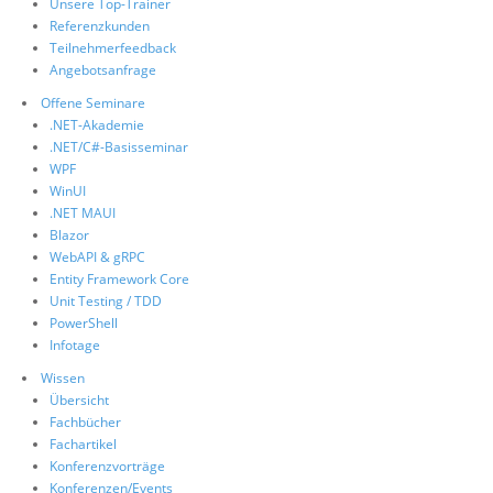
Unsere Top-Trainer
Referenzkunden
Teilnehmerfeedback
Angebotsanfrage
Offene Seminare
.NET-Akademie
.NET/C#-Basisseminar
WPF
WinUI
.NET MAUI
Blazor
WebAPI & gRPC
Entity Framework Core
Unit Testing / TDD
PowerShell
Infotage
Wissen
Übersicht
Fachbücher
Fachartikel
Konferenzvorträge
Konferenzen/Events