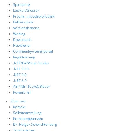
Spickzettel
Lexikon/Glossar
Programmcodebibliothek
Fallbeispiele
Versionshistorie
Weblog
Downloads
Newsletter
Community-/Leserportal
Registrierung
.NET/C#/Visual Studio
.NET 10.0
.NET 9.0
.NET 8.0
ASP.NET (Core)/Blazor
PowerShell
Über uns
Kontakt
Selbstdarstellung
Kernkompetenzen
Dr. Holger Schwichtenberg
Top-Experten