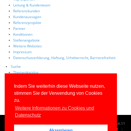
Leitung & Kundenteam
Referenzkunden
Kundenaussagen
Referenzprojekte
Partner
Konditionen
Stellenangebote
Weitere Websites
Impressum
Datenschutzerklärung, Haftung, Urheberrecht, Barrierefreiheit
Suche
Themenkatalog
Tag Cloud
Volltextsuche
Indem Sie weiterhin diese Webseite nutzen,
Site Map
stimmen Sie der Verwendung von Cookies
FAQs
zu.
Weitere Informationen zu Cookies und
Datenschutz
© 1996-2026
www.IT-Visions.de
-
Dr. Holger Schwichtenberg
v6.11
START
SUCHE
TAG CLOUD
SITEMAP
KONTAKT
Akzeptieren