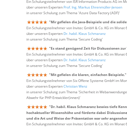
Ein Schulungsteilnehmer von ISR Information Products AG im M
über unseren Experten
Prof. Ing. Markus Ehrenmüller-Jensen
in unserer Schulung zum Thema 'Azure Data Factory (ADF)'
"Mir gefielen die Java-Beispiele und die solid
Ein Schulungsteilnehmer von Invitec GmbH & Co. KG im Monat 
über unseren Experten
Dr. habil. Klaus Schmaranz
in unserer Schulung zum Thema 'Secure Coding'
"Es stand genügend Zeit für Diskussionen zur
Ein Schulungsteilnehmer von Invitec GmbH & Co. KG im Monat 
über unseren Experten
Dr. habil. Klaus Schmaranz
in unserer Schulung zum Thema 'Secure Coding'
"Mit gefielen die klaren, einfachen Beispiele."
Ein Schulungsteilnehmer von Six Offene Systeme GmbH im Mon
über unseren Experten
Christian Wenz
in unserer Schulung zum Thema 'Sicherheit in Webanwendungen
Abwehr für PHP-Entwickler(innen)'
"Dr. habil. Klaus Schmaranz bewies tiefe Ken
hochaktueller Wissenshöhe und förderte dabei Diskussionen.
und die Art und Weise der Präsentation war sehr angenehm
Ein Schulungsteilnehmer von Invitec GmbH & Co. KG im Monat 