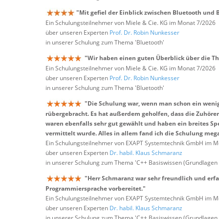
"Mit gefiel der Einblick zwischen Bluetooth und 
Ein Schulungsteilnehmer von Miele & Cie. KG im Monat 7/2026
über unseren Experten
Prof. Dr. Robin Nunkesser
in unserer Schulung zum Thema 'Bluetooth'
"Wir haben einen guten Überblick über die T
Ein Schulungsteilnehmer von Miele & Cie. KG im Monat 7/2026
über unseren Experten
Prof. Dr. Robin Nunkesser
in unserer Schulung zum Thema 'Bluetooth'
"Die Schulung war, wenn man schon ein wenig 
rübergebracht. Es hat außerdem geholfen, dass die Zuhö
waren ebenfalls sehr gut gewählt und haben ein breites Sp
vermittelt wurde. Alles in allem fand ich die Schulung meg
Ein Schulungsteilnehmer von EXAPT Systemtechnik GmbH im M
über unseren Experten
Dr. habil. Klaus Schmaranz
in unserer Schulung zum Thema 'C++ Basiswissen (Grundlagen
"Herr Schmaranz war sehr freundlich und erfa
Programmiersprache vorbereitet."
Ein Schulungsteilnehmer von EXAPT Systemtechnik GmbH im M
über unseren Experten
Dr. habil. Klaus Schmaranz
in unserer Schulung zum Thema 'C++ Basiswissen (Grundlagen