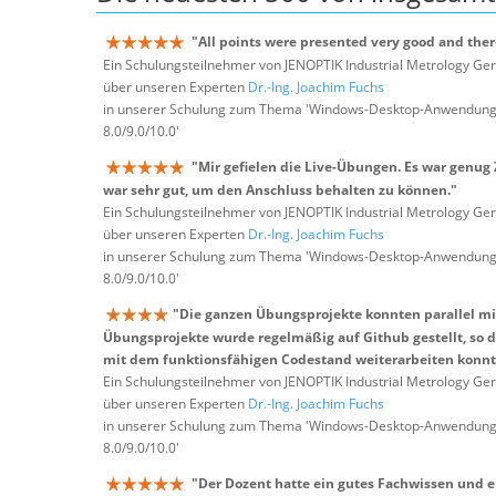
"All points were presented very good and ther
Ein Schulungsteilnehmer von JENOPTIK Industrial Metrology 
über unseren Experten
Dr.-Ing. Joachim Fuchs
in unserer Schulung zum Thema 'Windows-Desktop-Anwendungen
8.0/9.0/10.0'
"Mir gefielen die Live-Übungen. Es war genug
war sehr gut, um den Anschluss behalten zu können."
Ein Schulungsteilnehmer von JENOPTIK Industrial Metrology 
über unseren Experten
Dr.-Ing. Joachim Fuchs
in unserer Schulung zum Thema 'Windows-Desktop-Anwendungen
8.0/9.0/10.0'
"Die ganzen Übungsprojekte konnten parallel m
Übungsprojekte wurde regelmäßig auf Github gestellt, so d
mit dem funktionsfähigen Codestand weiterarbeiten konnt
Ein Schulungsteilnehmer von JENOPTIK Industrial Metrology 
über unseren Experten
Dr.-Ing. Joachim Fuchs
in unserer Schulung zum Thema 'Windows-Desktop-Anwendungen
8.0/9.0/10.0'
"Der Dozent hatte ein gutes Fachwissen und 