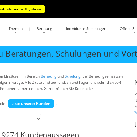
Teilnehmer in 30 Jahren
Themen
Beratung
Individuelle Schulungen
Offene S
u Beratungen, Schulungen und Vor
en Einsätzen im Bereich
Beratung
und
Schulung
. Bei Beratungseinsätzen
r Einträge. Alle Zitate sind authentisch und liegen uns schriftlich vor!
ne Personennamen nennen. Gerne können Sie Kopien der
M
"
die
Liste unserer Kunden
.
R
W
t 9274 Kundenaussagen