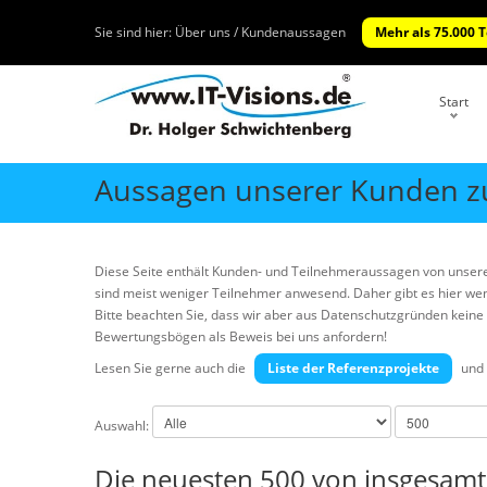
Sie sind hier:
Über uns / Kundenaussagen
Mehr als 75.000 
Start
Aussagen unserer Kunden z
Diese Seite enthält Kunden- und Teilnehmeraussagen von unser
sind meist weniger Teilnehmer anwesend. Daher gibt es hier wenige
Bitte beachten Sie, dass wir aber aus Datenschutzgründen kei
Bewertungsbögen als Beweis bei uns anfordern!
Lesen Sie gerne auch die
Liste der Referenzprojekte
und 
Auswahl:
Die neuesten 500 von insgesam