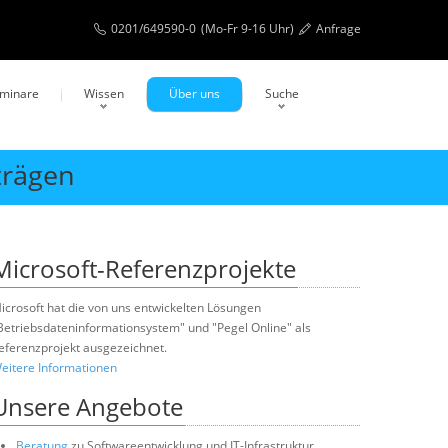
0201/649590-0
(Mo-Fr 9-16 Uhr)
Anfrage
eminare
Wissen
Über uns
Suche
trägen
Microsoft-Referenzprojekte
icrosoft hat die von uns entwickelten Lösungen
Betriebsdateninformationsystem" und "Pegel Online" als
eferenzprojekt ausgezeichnet.
eitere Informationen
Unsere Angebote
Beratung
zu Softwareentwicklung und IT-Infrastruktur