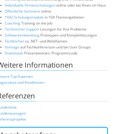
Individuelle Firmenschulungen
online oder bei Ihnen im Haus
Öffentliche Seminare
online
1042 Schulungsmodule
in 104 Themengebieten
Coaching
Training on the Job
Technischer Support
Lösungen für Ihre Probleme
Softwareentwicklung
Prototypen und Komplettlösungen
Fachbücher
zu .NET- und Webthemen
Vorträge
auf Fachkonferenzen und bei User Groups
Downloads
Präsentationen, Programmcode
Weitere Informationen
nsere Top-Experten
agessätze und Konditionen
Referenzen
undenliste
undenaussagen
eferenzprojekte