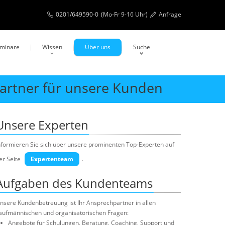
0201/649590-0
(Mo-Fr 9-16 Uhr)
Anfrage
eminare
Wissen
Über uns
Suche
partner für unsere Kunden
Unsere Experten
nformieren Sie sich über unsere prominenten Top-Experten auf
er Seite
Expertenteam
.
Aufgaben des Kundenteams
nsere Kundenbetreuung ist Ihr Ansprechpartner in allen
aufmännischen und organisatorischen Fragen:
Angebote für Schulungen, Beratung, Coaching, Support und