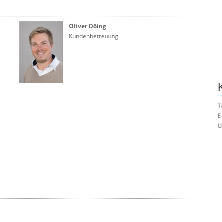
Oliver Döing
Kundenbetreuung
T
E
U