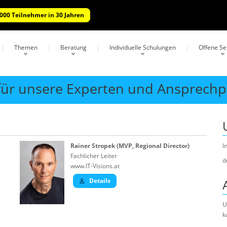
.000 Teilnehmer in 30 Jahren
Themen
Beratung
Individuelle Schulungen
Offene S
 für unsere Experten und Ansprech
Rainer Stropek (MVP, Regional Director)
I
Fachlicher Leiter
d
www.IT-Visions.at
Details
U
k