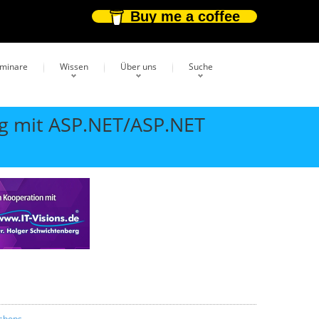
Buy me a coffee
eminare
Wissen
Über uns
Suche
g mit ASP.NET/ASP.NET
shops