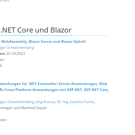
.NET Core und Blazor
or WebAssembly, Blazor Server und Blazor Hybrid
lger Schwichtenberg
ert:
25.10.2023
ten
6
endungen für .NET-Entwickler: Server-Anwendungen, Web
ML-Cross-Platform-Anwendungen mit ASP.NET, ASP.NET Core,
lger Schwichtenberg
,
Jörg Krause
,
Dr.-Ing. Joachim Fuchs
,
chmager und Manfred Steyer
iten