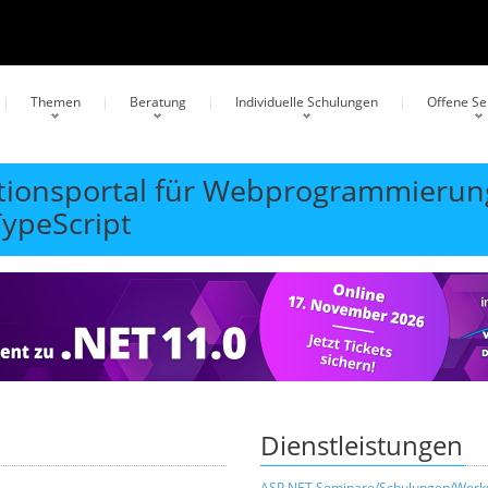
Themen
Beratung
Individuelle Schulungen
Offene S
ationsportal für Webprogrammierun
TypeScript
Dienstleistungen
ASP.NET Seminare/Schulungen/Work