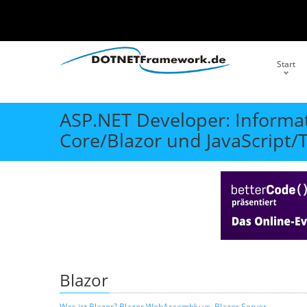
Start
ASP.NET Developer: Inform
Core/Blazor und JavaScript/
Blazor
Was ist Blazor? Blazor WebAssembly vs. Blazor Server