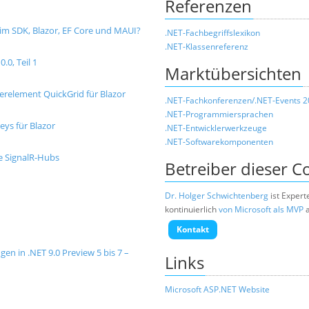
Referenzen
 im SDK, Blazor, EF Core und MAUI?
.NET-Fachbegriffslexikon
.NET-Klassenreferenz
.0, Teil 1
Marktübersichten
erelement QuickGrid für Blazor
.NET-Fachkonferenzen/.NET-Events 
.NET-Programmiersprachen
eys für Blazor
.NET-Entwicklerwerkzeuge
.NET-Softwarekomponenten
e SignalR-Hubs
Betreiber dieser 
Dr. Holger Schwichtenberg
ist Expert
kontinuierlich
von Microsoft als MVP
a
Kontakt
en in .NET 9.0 Preview 5 bis 7 –
Links
Microsoft ASP.NET Website