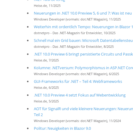
Heise.de, 11/2025
Neuerungen in .NET 10.0 Preview 5, 6 und 7: Was ist neu
Windows Developer (vormals: dot.NET Magazin), 11/2025
Weiterhin mit ordentlich Tempo: Neuerungen in Blazor 10
dotnetpro - Das .NET-Magazin für Entwickler, 10/2025
Schnell mal ein Grid bauen: Microsoft Datentabellensteu
dotnetpro - Das .NET-Magazin für Entwickler, 8/2025
.NET 10.0 Preview 6 bringt persistierte Circuits und Passk
Heise.de, 7/2025
Kolumne: .NETversum: Polymorphismus in ASP.NET Cor
Windows Developer (vormals: dot.NET Magazin), 6/2025
GUI-Frameworks für .NET – Teil 4: Webframeworks
Heise.de, 6/2025
.NET 10.0 Preview 4 setzt Fokus auf Webentwicklung
Heise.de, 5/2025
AOT für SignalR und viele kleinere Neuerungen: Neuerung
Teil 2
Windows Developer (vormals: dot.NET Magazin), 11/2024
Politur: Neuigkeiten in Blazor 9.0