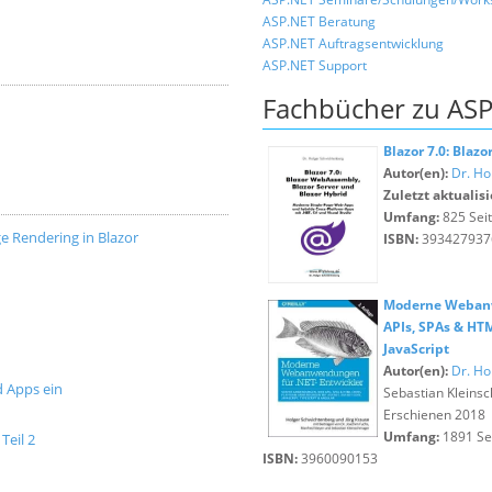
ASP.NET Beratung
ASP.NET Auftragsentwicklung
ASP.NET Support
Fachbücher zu ASP
Blazor 7.0: Blaz
Autor(en):
Dr. Ho
Zuletzt aktualisi
Umfang:
825 Sei
ge Rendering in Blazor
ISBN:
393427937
Moderne Webanw
APIs, SPAs & HT
JavaScript
Autor(en):
Dr. Ho
d Apps ein
Sebastian Kleins
Erschienen 2018
Umfang:
1891 Se
Teil 2
ISBN:
3960090153