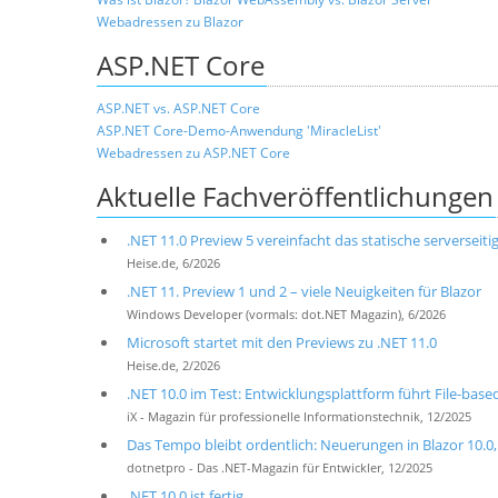
Webadressen zu Blazor
ASP.NET Core
ASP.NET vs. ASP.NET Core
ASP.NET Core-Demo-Anwendung 'MiracleList'
Webadressen zu ASP.NET Core
Aktuelle Fachveröffentlichungen
.NET 11.0 Preview 5 vereinfacht das statische serverseiti
Heise.de, 6/2026
.NET 11. Preview 1 und 2 – viele Neuigkeiten für Blazor
Windows Developer (vormals: dot.NET Magazin), 6/2026
Microsoft startet mit den Previews zu .NET 11.0
Heise.de, 2/2026
.NET 10.0 im Test: Entwicklungsplattform führt File-base
iX - Magazin für professionelle Informationstechnik, 12/2025
Das Tempo bleibt ordentlich: Neuerungen in Blazor 10.0, 
dotnetpro - Das .NET-Magazin für Entwickler, 12/2025
.NET 10.0 ist fertig