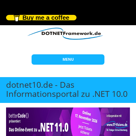
Buy me a coffee
MENU
Start
dotnet10.de - Das
Themen
Informationsportal zu .NET 10.0
Beratung
Individuelle Schulungen
Offene Seminare
Wissen