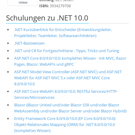
ISBN:
3934279708
Schulungen zu .NET 10.0
.NET-Kurzüberblick für Entscheider (Entwicklungsleiter,
Projektleiter, Teamleiter, Softwarearchitekten)
.NET-Basiswissen
.NET und C# für Fortgeschrittene - Tipps, Tricks und Tuning
ASP.NET Core 8.0/9.0/10.0: komplettes Wissen - mit MVC, Razor
Pages, Blazor, WebAPIs und gRPC
ASP.NET Model View Controller (ASP.NET MVC) und ASP.NET
WebAPI für ASP.NET MVC 5.x oder ASP.NET MVC Core
8.0/9.0/10.0
ASP.NET Core WebAPI 8.0/9.0/10.0: RESTful Services/HTTP-
Services/Microservices
Blazor (Blazor United und/oder Blazor SSR und/oder Blazor
WebAssembly und/oder Blazor Server und/oder Blazor Hybrid)
Entity Framework Core 8.0/9.0/10.0 (EF Core 8.0/9.0/10.0):
Objekt-Relationales Mapping (ORM) für .NET 8.0/9.0/10.0
(komplettes Wissen)