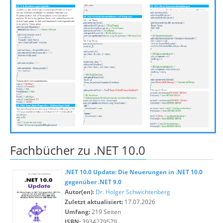
Fachbücher zu .NET 10.0
.NET 10.0 Update: Die Neuerungen in .NET 10.0
gegenüber .NET 9.0
Autor(en):
Dr. Holger Schwichtenberg
Zuletzt aktualisiert:
17.07.2026
Umfang:
219 Seiten
ISBN:
3934279579