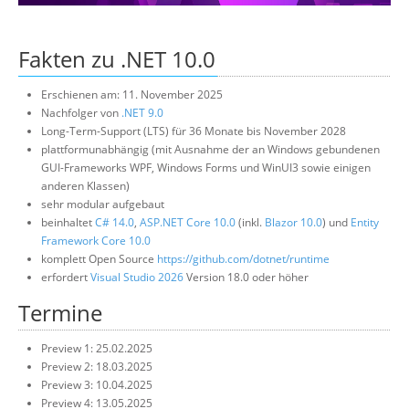
Über uns
Fakten zu .NET 10.0
Suche
Erschienen am: 11. November 2025
Nachfolger von
.NET 9.0
Long-Term-Support (LTS) für 36 Monate bis November 2028
plattformunabhängig (mit Ausnahme der an Windows gebundenen
GUI-Frameworks WPF, Windows Forms und WinUI3 sowie einigen
anderen Klassen)
sehr modular aufgebaut
beinhaltet
C# 14.0
,
ASP.NET Core 10.0
(inkl.
Blazor 10.0
) und
Entity
Framework Core 10.0
komplett Open Source
https://github.com/dotnet/runtime
erfordert
Visual Studio 2026
Version 18.0 oder höher
Termine
Preview 1: 25.02.2025
Preview 2: 18.03.2025
Preview 3: 10.04.2025
Preview 4: 13.05.2025