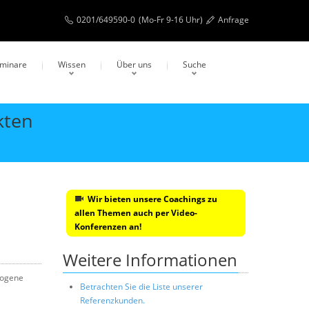
0201/649590-0
(Mo-Fr 9-16 Uhr)
Anfrage
eminare
Wissen
Über uns
Suche
kten
Wir bieten unsere Coachings zu
allen Themen auch per Video-
Konferenzen an!
Weitere Informationen
zogene
Betrachten Sie die Liste unserer
Referenzkunden.