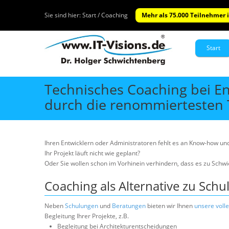
Sie sind hier:
Start / Coaching
Mehr als 75.000 Teilnehmer i
Start
Technisches Coaching bei En
durch die renommiertesten 
Ihren Entwicklern oder Administratoren fehlt es an Know-how un
Ihr Projekt läuft nicht wie geplant?
Oder Sie wollen schon im Vorhinein verhindern, dass es zu Schw
Coaching als Alternative zu Sch
Neben
Schulungen
und
Beratungen
bieten wir Ihnen
unsere voll
Begleitung Ihrer Projekte, z.B.
Begleitung bei Architekturentscheidungen