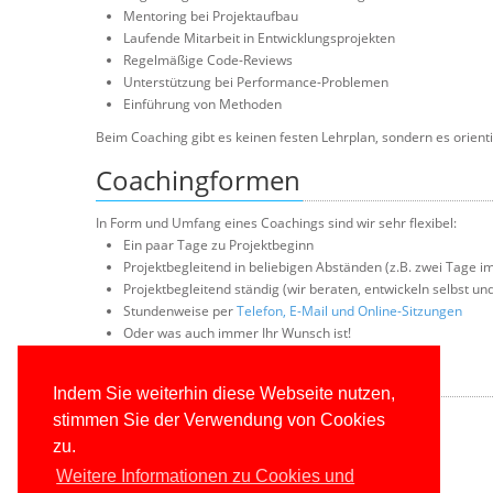
Mentoring bei Projektaufbau
Laufende Mitarbeit in Entwicklungsprojekten
Regelmäßige Code-Reviews
Unterstützung bei Performance-Problemen
Einführung von Methoden
Beim Coaching gibt es keinen festen Lehrplan, sondern es orientie
Coachingformen
In Form und Umfang eines Coachings sind wir sehr flexibel:
Ein paar Tage zu Projektbeginn
Projektbegleitend in beliebigen Abständen (z.B. zwei Tage i
Projektbegleitend ständig (wir beraten, entwickeln selbst u
Stundenweise per
Telefon, E-Mail und Online-Sitzungen
Oder was auch immer Ihr Wunsch ist!
Angebot anfordern
Indem Sie weiterhin diese Webseite nutzen,
stimmen Sie der Verwendung von Cookies
Unverbindliche Coachinganfrage erstellen
zu.
Weitere Informationen zu Cookies und