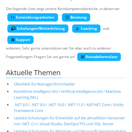
Über uns
Die folgende Liste zeigt unsere Kernkompetenzbereiche, in denen wir
Suche
Entwicklungsarbeiten
Beratung
Schulungen/Weiterbildung
Coaching
und
Support
anbieten. Sehr gerne unterstützen wir Sie aber auch zu anderen
Fragestellungen. Fragen Sie uns gerne an!
Kontaktformulare
Aktuelle Themen
Überblick für Manager/Entscheider
Künstliche Intelligenz (KI) / Artificial intelligence (AI) / Machine
Learning (ML)
.NET 8.0 / .NET 9.0 / .NET 10.0 / .NET 11.0 / ASP.NET Core / Entity
Framework Core
Update-Schulungen für Entwickler auf die aktuellsten Versionen
von .NET, C++, Visual Studio, DevOps/TFS und SQL Server
Update-Schulungen für Windows und Microsoft-Serverprodukte