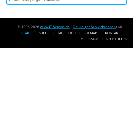
© 1996-2026
www.IT-Visions.de
-
Dr. Holger Schwichtenberg
v6.11
START
SUCHE
TAG CLOUD
SITEMAP
KONTAKT
IMPRESSUM
RECHTLICHES