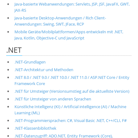
Java-basierte Webanwendungen: Servlets, JSP, JSF, JavaFX, GWT,
JAX-RS
Java-basierte Desktop-Anwendungen / Rich Client-
Anwendungen: Swing, SWT, JFace, RCP
Mobile Geräte/Mobilplattformen/Apps entwickeln mit .NET,
Java, Kotlin, Objective-C und JavaScript
.NET
.NET-Grundlagen
.NET-Architektur und Methoden
.NET 8.0 / .NET 9.0 / .NET 10.0 / .NET 11.0 / ASP.NET Core / Entity
Framework Core
.NET für Umsteiger (Versionsumstieg auf die aktuellste Version)
.NET für Umsteiger von anderen Sprachen
Künstliche Intelligenz (KI) / Artificial intelligence (AI) / Machine
Learning (ML)
.NET-Programmiersprachen: C#, Visual Basic .NET, C++/CLI, F#
.NET-Klassenbibliothek
.NET-Datenzugriff: ADO.NET, Entity Framework (Core),