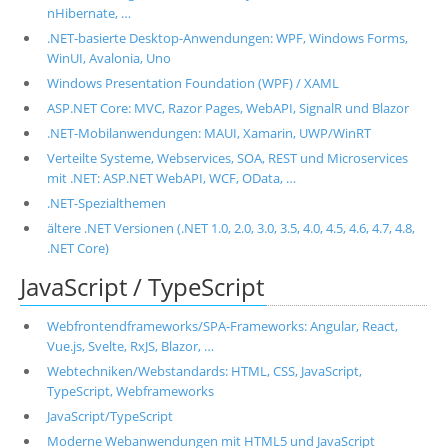
nHibernate, …
.NET-basierte Desktop-Anwendungen: WPF, Windows Forms,
WinUI, Avalonia, Uno
Windows Presentation Foundation (WPF) / XAML
ASP.NET Core: MVC, Razor Pages, WebAPI, SignalR und Blazor
.NET-Mobilanwendungen: MAUI, Xamarin, UWP/WinRT
Verteilte Systeme, Webservices, SOA, REST und Microservices
mit .NET: ASP.NET WebAPI, WCF, OData, …
.NET-Spezialthemen
ältere .NET Versionen (.NET 1.0, 2.0, 3.0, 3.5, 4.0, 4.5, 4.6, 4.7, 4.8,
.NET Core)
JavaScript / TypeScript
Webfrontendframeworks/SPA-Frameworks: Angular, React,
Vue.js, Svelte, RxJS, Blazor, …
Webtechniken/Webstandards: HTML, CSS, JavaScript,
TypeScript, Webframeworks
JavaScript/TypeScript
Moderne Webanwendungen mit HTML5 und JavaScript