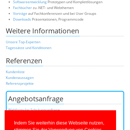
Softwareentwicklung
Prototypen und Komplettlösungen
Fachbücher
zu .NET- und Webthemen
Vorträge
auf Fachkonferenzen und bei User Groups
Downloads
Präsentationen, Programmcode
Weitere Informationen
Unsere Top-Experten
Tagessätze und Konditionen
Referenzen
Kundenliste
Kundenaussagen
Referenzprojekte
Angebotsanfrage
Webformular Schulungsanfrage
Webformular Beratungsanfrage
oder über unser Kundenteam:
Indem Sie weiterhin diese Webseite nutzen,
Telefon
0201/649590-0
(Mo-Fr 9-16 Uhr)
stimmen Sie der Verwendung von Cookies