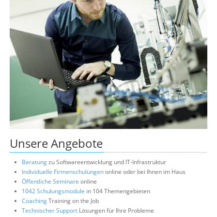
Unsere Angebote
Beratung
zu Softwareentwicklung und IT-Infrastruktur
Individuelle Firmenschulungen
online oder bei Ihnen im Haus
Öffentliche Seminare
online
1042 Schulungsmodule
in 104 Themengebieten
Coaching
Training on the Job
Technischer Support
Lösungen für Ihre Probleme