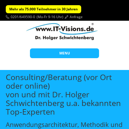
Mehr als 75.000 Teilnehmer in 30 Jahren
0201/649590-0
(Mo-Fr 9-16 Uhr)
Anfrage
MENU
Start
Consulting/Beratung (vor Ort
Themen
oder online)
von und mit Dr. Holger
Beratung
Schwichtenberg u.a. bekannten
Individuelle Schulungen
Top-Experten
Offene Seminare
Anwendungsarchitektur, Methodik und
Wissen