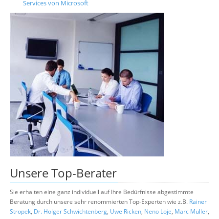
Services von Microsoft
Unsere
Top-Berater
Sie erhalten eine ganz individuell auf Ihre Bedürfnisse abgestimmte
Beratung durch unsere sehr renommierten Top-Experten wie z.B.
Rainer
Stropek
,
Dr. Holger Schwichtenberg
,
Uwe Ricken
,
Neno Loje
,
Marc Müller
,