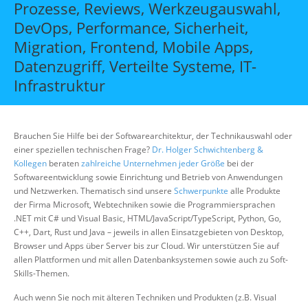
Prozesse, Reviews, Werkzeugauswahl,
Über uns
DevOps, Performance, Sicherheit,
Suche
Migration, Frontend, Mobile Apps,
Datenzugriff, Verteilte Systeme, IT-
Infrastruktur
Brauchen Sie Hilfe bei der Softwarearchitektur, der Technikauswahl oder
einer speziellen technischen Frage?
Dr. Holger Schwichtenberg &
Kollegen
beraten
zahlreiche Unternehmen jeder Größe
bei der
Softwareentwicklung sowie Einrichtung und Betrieb von Anwendungen
und Netzwerken. Thematisch sind unsere
Schwerpunkte
alle Produkte
der Firma Microsoft, Webtechniken sowie die Programmiersprachen
.NET mit C# und Visual Basic, HTML/JavaScript/TypeScript, Python, Go,
C++, Dart, Rust und Java – jeweils in allen Einsatzgebieten von Desktop,
Browser und Apps über Server bis zur Cloud. Wir unterstützen Sie auf
allen Plattformen und mit allen Datenbanksystemen sowie auch zu Soft-
Skills-Themen.
Auch wenn Sie noch mit älteren Techniken und Produkten (z.B. Visual