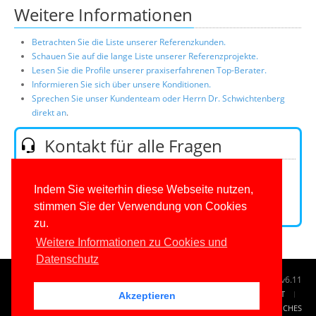
Weitere Informationen
Betrachten Sie die Liste unserer Referenzkunden.
Schauen Sie auf die lange Liste unserer Referenzprojekte.
Lesen Sie die Profile unserer praxiserfahrenen Top-Berater.
Informieren Sie sich über unsere Konditionen.
Sprechen Sie unser Kundenteam oder Herrn Dr. Schwichtenberg
direkt an
.
Kontakt für alle Fragen
Telefon:
0201/649590-0
(Mo-Fr 9-16 Uhr)
E-Mail:
Indem Sie weiterhin diese Webseite nutzen,
stimmen Sie der Verwendung von Cookies
Kontaktformular
zu.
Weitere Informationen zu Cookies und
Datenschutz
© 1996-2026
www.IT-Visions.de
-
Dr. Holger Schwichtenberg
v6.11
START
SUCHE
TAG CLOUD
SITEMAP
KONTAKT
Akzeptieren
IMPRESSUM
RECHTLICHES