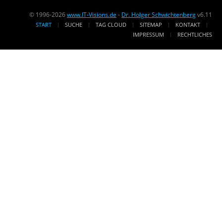
© 1996-2026
www.IT-Visions.de
-
Dr. Holger Schwichtenberg
v6.11
START
SUCHE
TAG CLOUD
SITEMAP
KONTAKT
IMPRESSUM
RECHTLICHES