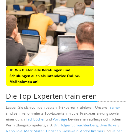
Wir bieten alle Beratungen und
Schulungen auch als interaktive Online-
Maßnahmen an!
Die Top-Experten trainieren
Lassen Sie sich von den besten IT-Experten trainieren: Unsere
Trainer
sind sehr renommierte Top-Experten mit viel Praxixserfahrung sowie
einer durch
Fachbücher
und
Vorträge
bewiesenen außergewöhnlichen
Vermittlungskompetenz, z.B.
Dr. Holger Schwichtenberg
,
Uwe Ricken
,
Neno Loje
,
Marc Müller
,
Christian Giesswein
,
André Krämer
und
Rainer