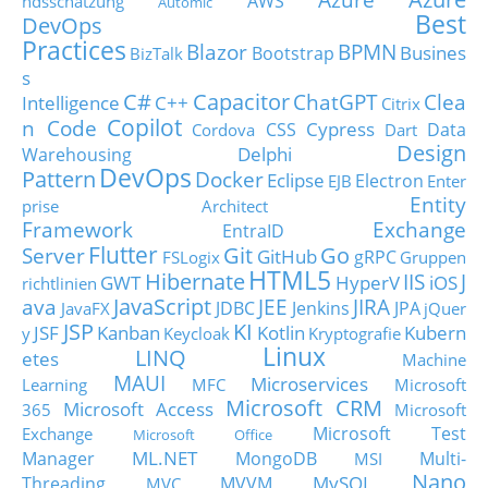
AWS
ndsschätzung
Automic
Best
DevOps
Practices
Blazor
BPMN
Busines
Bootstrap
BizTalk
s
C#
Capacitor
ChatGPT
Clea
Intelligence
C++
Citrix
Copilot
n Code
Cypress
CSS
Data
Cordova
Dart
Design
Delphi
Warehousing
DevOps
Pattern
Docker
Eclipse
Electron
EJB
Enter
Entity
prise Architect
Framework
Exchange
EntraID
Flutter
Git
Go
Server
GitHub
gRPC
FSLogix
Gruppen
HTML5
Hibernate
IIS
J
GWT
HyperV
iOS
richtlinien
JavaScript
ava
JEE
JIRA
JDBC
Jenkins
JPA
JavaFX
jQuer
JSP
KI
JSF
Kanban
Kotlin
Kubern
y
Keycloak
Kryptografie
Linux
LINQ
etes
Machine
MAUI
Microservices
Learning
MFC
Microsoft
Microsoft CRM
Microsoft Access
365
Microsoft
Microsoft Test
Exchange
Microsoft Office
ML.NET
Manager
MongoDB
Multi-
MSI
Nano
MySQL
Threading
MVVM
MVC