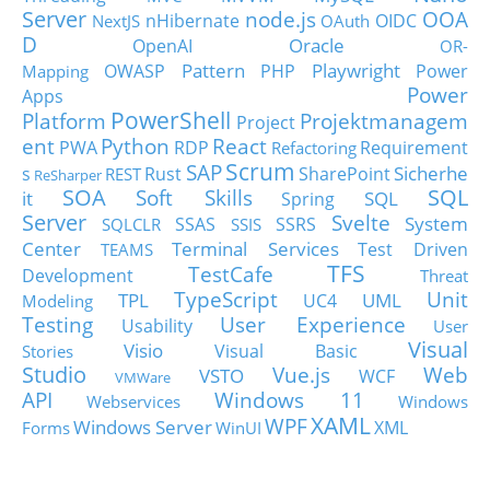
Server
node.js
OOA
nHibernate
OIDC
NextJS
OAuth
D
Oracle
OpenAI
OR-
Pattern
Playwright
OWASP
PHP
Power
Mapping
Power
Apps
PowerShell
Platform
Projektmanagem
Project
ent
Python
React
PWA
RDP
Requirement
Refactoring
Scrum
SAP
Sicherhe
s
Rust
SharePoint
REST
ReSharper
SOA
SQL
Soft Skills
it
SQL
Spring
Server
Svelte
System
SSAS
SSRS
SQLCLR
SSIS
Center
Terminal Services
Test Driven
TEAMS
TFS
TestCafe
Development
Threat
TypeScript
Unit
TPL
UML
UC4
Modeling
Testing
User Experience
Usability
User
Visual
Visio
Visual Basic
Stories
Studio
Vue.js
Web
VSTO
WCF
VMWare
API
Windows 11
Webservices
Windows
XAML
WPF
Windows Server
XML
Forms
WinUI