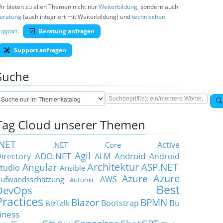
ir bieten zu allen Themen nicht nur
Weiterbildung
, sondern auch
eratung
(auch integriert mit Weiterbildung) und
technischen
upport
.
Beratung anfragen
Support anfragen
Suche
Tag Cloud unserer Themen
.NET
Active
.NET Core
Agil
ADO.NET
Android
irectory
ALM
Android
Architektur
Angular
ASP.NET
tudio
Ansible
Azure
Azure
AWS
ufwandsschätzung
Automic
Best
DevOps
Practices
Blazor
BPMN
Bu
Bootstrap
BizTalk
iness