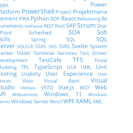
Power
Apps
PowerShell
Platform
Projektmana
Project
gement
Python
React
PWA
RDP
Re
Refactoring
Scrum
SAP
uirements
Rust
Shar
REST
ReSharper
SOA
Soft
Sicherheit
Point
SQL
kills
SQL
Spring
Server
Svelte
System
SSAS
SSRS
SQLCLR
SSIS
enter
Terminal Services
Test Driven
TEAMS
TFS
TestCafe
Development
Threat
TypeScript
Unit
TPL
UML
UC4
odeling
Testing
User Experience
Usability
User
Visual
Visio
Visual Basic
tories
Studio
Vue.js
Web
VSTO
WCF
VMWare
API
Windows 11
Webservices
Windows
XAML
WPF
Windows Server
XML
orms
WinUI