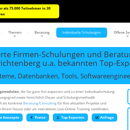
r als 75.000 Teilnehmer in 30
ren
Themen
Beratung
Individuelle Schulungen
Offene S
rte Firmen-Schulungen und Beratun
wichtenberg u.a. bekannten Top-Exp
eme, Datenbanken, Tools, Softwareengineer
ngsmodulen
, die Sie ganz frei anpassen und zu einer Individualschulung
rungsgrad sowie hinsichtlich Dauer und Schulungsmethodik
h als konkrete
Beratung/Consulting
für Ihre aktuellen Projekte und
rem Hause oder als interaktives Live-Online-Training stattfinden.
he Konzepte
Preise
Top-Experten
Anfrage