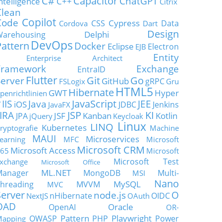
C#
Capacitor
ChatGPT
ntelligence
C++
Citrix
Clean
Copilot
Code
Cypress
CSS
Data
Cordova
Dart
Design
Delphi
Warehousing
DevOps
Pattern
Docker
Eclipse
Electron
EJB
Entity
Enterprise Architect
Framework
Exchange
EntraID
Flutter
Git
Go
Server
GitHub
gRPC
FSLogix
Gru
HTML5
Hibernate
GWT
Hyper
penrichtlinien
JavaScript
IIS
Java
JEE
V
iOS
JDBC
Jenkins
JavaFX
JSP
KI
JIRA
JSF
Kanban
Kotlin
JPA
jQuery
Keycloak
Linux
LINQ
Kubernetes
ryptografie
Machine
MAUI
Microservices
earning
MFC
Microsoft
Microsoft CRM
Microsoft Access
65
Microsoft
Microsoft Test
xchange
Microsoft Office
ML.NET
Manager
MongoDB
Multi-
MSI
Nano
MySQL
hreading
MVVM
MVC
Server
node.js
O
nHibernate
OIDC
NextJS
OAuth
OAD
Oracle
OpenAI
OR-
Pattern
Playwright
OWASP
PHP
Power
apping