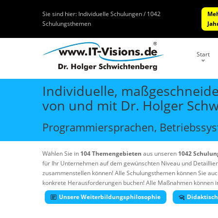
Sie sind hier:
Individuelle Schulungen / 1042
Meh
Schulungsthemen
Jah
Start
Individuelle, maßgeschneide
von und mit Dr. Holger Sch
Programmiersprachen, Betriebssyst
Wählen Sie in
104 Themengebieten
aus unseren
1042 Schulu
für Ihr Unternehmen auf dem gewünschten Niveau und Detaillie
zusammenstellen können! Alle Schulungsthemen können Sie auc
konkrete Herausforderungen buchen! Alle Maßnahmen können in Ih
Unsere Weiterbildungsphilosophie
Didaktisc