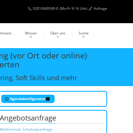
0201/649590-0
(Mo-Fr 9-16 Uhr)
Anfrage
eminare
Wissen
Über uns
Suche
g (vor Ort oder online)
erten
ing, Soft Skills und mehr
Agendakonfigurator
Angebotsanfrage
Webformular Schulungsanfrage