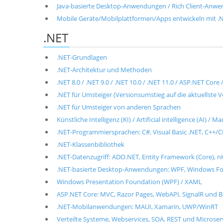
Java-basierte Desktop-Anwendungen / Rich Client-Anwen
Mobile Geräte/Mobilplattformen/Apps entwickeln mit .NET
.NET
.NET-Grundlagen
.NET-Architektur und Methoden
.NET 8.0 / .NET 9.0 / .NET 10.0 / .NET 11.0 / ASP.NET Cor
.NET für Umsteiger (Versionsumstieg auf die aktuellste V
.NET für Umsteiger von anderen Sprachen
Künstliche Intelligenz (KI) / Artificial intelligence (AI) / 
.NET-Programmiersprachen: C#, Visual Basic .NET, C++/CL
.NET-Klassenbibliothek
.NET-Datenzugriff: ADO.NET, Entity Framework (Core), n
.NET-basierte Desktop-Anwendungen: WPF, Windows For
Windows Presentation Foundation (WPF) / XAML
ASP.NET Core: MVC, Razor Pages, WebAPI, SignalR und B
.NET-Mobilanwendungen: MAUI, Xamarin, UWP/WinRT
Verteilte Systeme, Webservices, SOA, REST und Microse