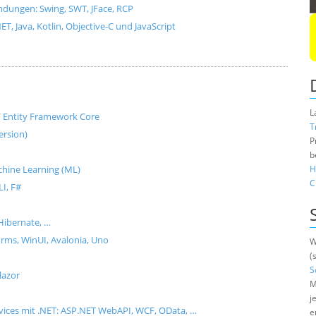
dungen: Swing, SWT, JFace, RCP
, Java, Kotlin, Objective-C und JavaScript
L
e / Entity Framework Core
T
ersion)
P
b
Machine Learning (ML)
H
C
I, F#
Hibernate, …
ms, WinUI, Avalonia, Uno
W
(
S
lazor
M
j
rvices mit .NET: ASP.NET WebAPI, WCF, OData, …
e