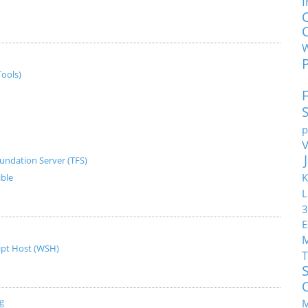
I
ools)
p
undation Server (TFS)
K
ible
L
3
E
ript Host (WSH)
T
g
M