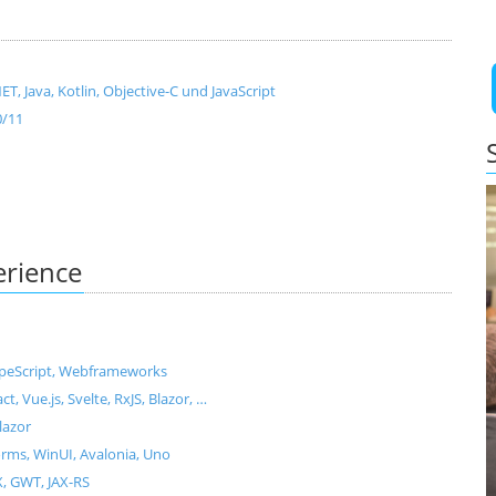
, Java, Kotlin, Objective-C und JavaScript
0/11
erience
ypeScript, Webframeworks
Vue.js, Svelte, RxJS, Blazor, …
lazor
ms, WinUI, Avalonia, Uno
X, GWT, JAX-RS