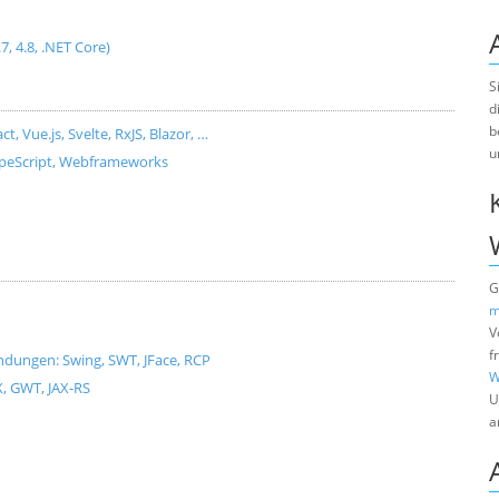
.7, 4.8, .NET Core)
S
d
b
Vue.js, Svelte, RxJS, Blazor, …
u
ypeScript, Webframeworks
G
m
V
f
dungen: Swing, SWT, JFace, RCP
W
X, GWT, JAX-RS
U
a