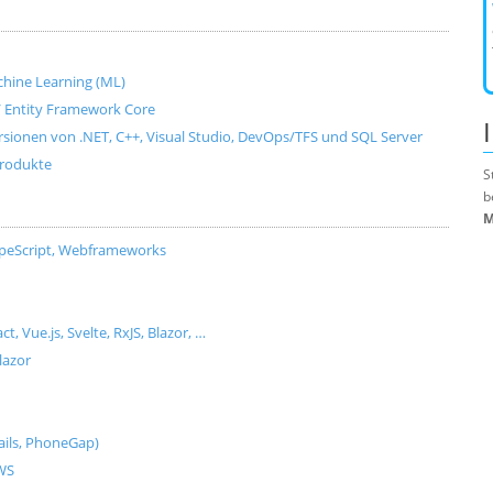
Machine Learning (ML)
e / Entity Framework Core
ersionen von .NET, C++, Visual Studio, DevOps/TFS und SQL Server
produkte
S
b
M
ypeScript, Webframeworks
Vue.js, Svelte, RxJS, Blazor, …
lazor
ils, PhoneGap)
AWS