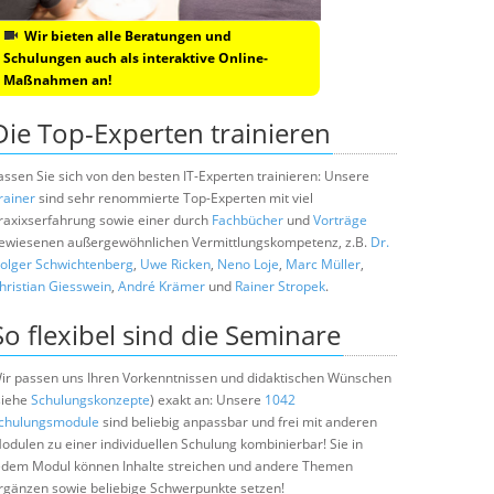
Wir bieten alle Beratungen und
Schulungen auch als interaktive Online-
Maßnahmen an!
Die Top-Experten trainieren
assen Sie sich von den besten IT-Experten trainieren: Unsere
rainer
sind sehr renommierte Top-Experten mit viel
raxixserfahrung sowie einer durch
Fachbücher
und
Vorträge
ewiesenen außergewöhnlichen Vermittlungskompetenz, z.B.
Dr.
olger Schwichtenberg
,
Uwe Ricken
,
Neno Loje
,
Marc Müller
,
hristian Giesswein
,
André Krämer
und
Rainer Stropek
.
So flexibel sind die Seminare
ir passen uns Ihren Vorkenntnissen und didaktischen Wünschen
siehe
Schulungskonzepte
) exakt an: Unsere
1042
chulungsmodule
sind beliebig anpassbar und frei mit anderen
odulen zu einer individuellen Schulung kombinierbar! Sie in
edem Modul können Inhalte streichen und andere Themen
rgänzen sowie beliebige Schwerpunkte setzen!