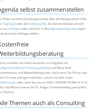
Agenda selbst zusammenstellen
ie finden einzelne Schulungsmodule über die Kategorieliste links,
ie
TagCloud
oder die
Volltextsuche
. Sie können Module einzeln
ei uns
anfragen
oder mehrere in den
Agendakonfigurator
legen
nd dann eine Anfrage stellen.
Kostenfreie
Weiterbildungsberatung
erne erstellen wir Ihnen kostenlos ein Angebot mit
aßgeschneidertem Schulungskonzept
auf Basis Ihrer
orkenntnisse und Weiterbildungsziele. Auch wenn Sie Preise und
reie Termine anfragen möchten, nutzen Sie bitte unser
ebformular
oder rufen Sie uns an: 0201 / 649590-50 (Mo-Fr 9-16
hr). Auf Wunsch berät Sie Dr. Holger Schwichtenberg persönlich
m Telefon!
Alle Themen auch als Consulting