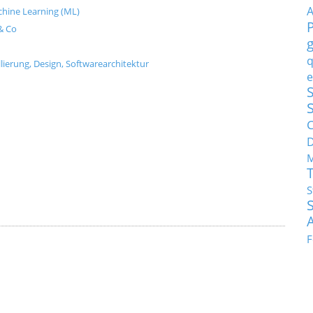
Machine Learning (ML)
& Co
q
ierung, Design, Softwarearchitektur
e
S
C
M
S
F