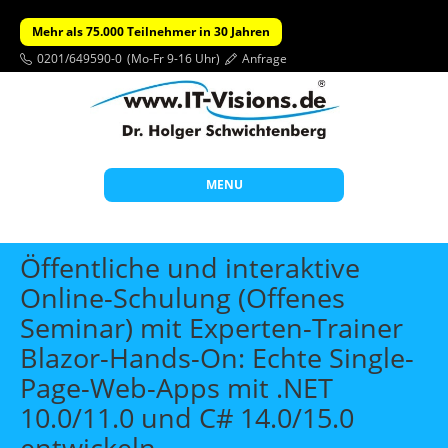
Mehr als 75.000 Teilnehmer in 30 Jahren
0201/649590-0
(Mo-Fr 9-16 Uhr)
Anfrage
MENU
Start
Öffentliche und interaktive
Themen
Online-Schulung (Offenes
Seminar) mit Experten-Trainer
Beratung
Blazor-Hands-On: Echte Single-
Individuelle Schulungen
Page-Web-Apps mit .NET
Offene Seminare
10.0/11.0 und C# 14.0/15.0
Wissen
entwickeln