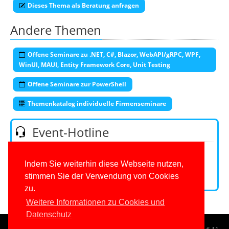
Dieses Thema als Beratung anfragen
Andere Themen
Offene Seminare zu .NET, C#, Blazor, WebAPI/gRPC, WPF,
WinUI, MAUI, Entity Framework Core, Unit Testing
Offene Seminare zur PowerShell
Themenkatalog individuelle Firmenseminare
Event-Hotline
Telefon:
0201/649590-53
(Mo-Fr 9-16 Uhr)
E-Mail:
Indem Sie weiterhin diese Webseite nutzen,
stimmen Sie der Verwendung von Cookies
Kontaktformular
zu.
Weitere Informationen zu Cookies und
Datenschutz