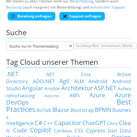
Wir bieten zu allen Themen nicht nur
Weiterbildung
, sondern auch
Beratung
(auch integriert mit Weiterbildung) und
technischen Support
.
Beratung anfragen
Support anfragen
Suche
Tag Cloud unserer Themen
.NET
Active
.NET Core
Agil
ADO.NET
Android
Directory
ALM
Android
Architektur
Angular
ASP.NET
Studio
Ansible
Aufwa
Azure
Azure
AWS
ndsschätzung
Automic
Best
DevOps
Practices
Blazor
BPMN
Busines
Bootstrap
BizTalk
s
C#
Capacitor
ChatGPT
Clea
Intelligence
C++
Citrix
Copilot
n Code
Cypress
CSS
Data
Cordova
Dart