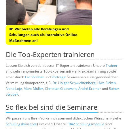
Wir bieten alle Beratungen und
Schulungen auch als interaktive Online-
Maßnahmen an!
Die Top-Experten trainieren
Lassen Sie sich von den besten IT-Experten trainieren: Unsere
Trainer
sind sehr renommierte Top-Experten mit viel Praxixserfahrung sowie
einer durch
Fachbücher
und
Vorträge
bewiesenen außergewöhnlichen
Vermittlungskompetenz, z.B.
Dr. Holger Schwichtenberg
,
Uwe Ricken
,
Neno Loje
,
Marc Müller
,
Christian Giesswein
,
André Krämer
und
Rainer
Stropek
.
So flexibel sind die Seminare
Wir passen uns Ihren Vorkenntnissen und didaktischen Wünschen (siehe
Schulungskonzepte
) exakt an: Unsere
1042 Schulungsmodule
sind