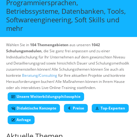
Programmiersprachen,
Über uns
Betriebssysteme, Datenbanken, Tools,
Suche
Softwareengineering, Soft Skills und
mehr
Wählen Sie in
104 Themengebieten
aus unseren
1042
Schulungsmodulen
, die Sie ganz frei anpassen und zu einer
Individualschulung für Ihr Unternehmen auf dem gewünschten Niveau
und Detaillierungsgrad sowie hinsichtlich Dauer und Schulungsmethodik
zusammenstellen können! Alle Schulungsthemen können Sie auch als
konkrete
Beratung/Consulting
für Ihre aktuellen Projekte und konkrete
Herausforderungen buchen! Alle Maßnahmen können in Ihrem Hause
oder als interaktives Live-Online-Training stattfinden.
Unsere Weiterbildungsphilosophie
Didaktische Konzepte
Preise
Top-Experten
Anfrage
Aktuelle Themen