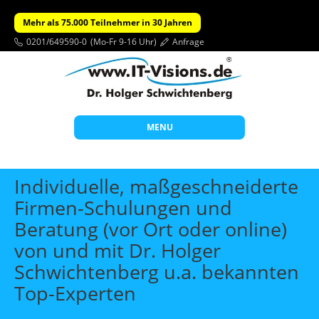
Mehr als 75.000 Teilnehmer in 30 Jahren
0201/649590-0
(Mo-Fr 9-16 Uhr)
Anfrage
MENU
Start
Individuelle, maßgeschneiderte
Themen
Firmen-Schulungen und
Beratung (vor Ort oder online)
Beratung
von und mit Dr. Holger
Individuelle Schulungen
Schwichtenberg u.a. bekannten
Offene Seminare
Top-Experten
Wissen