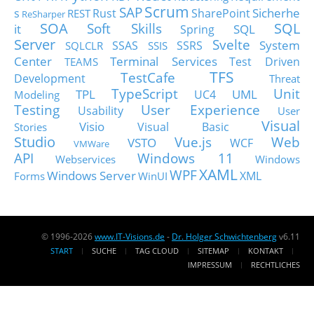
Scrum
SAP
Sicherhe
s
Rust
SharePoint
REST
ReSharper
SOA
SQL
Soft Skills
it
SQL
Spring
Server
Svelte
System
SSAS
SSRS
SQLCLR
SSIS
Center
Terminal Services
Test Driven
TEAMS
TFS
TestCafe
Development
Threat
TypeScript
Unit
TPL
UML
UC4
Modeling
Testing
User Experience
Usability
User
Visual
Visio
Visual Basic
Stories
Studio
Vue.js
Web
VSTO
WCF
VMWare
API
Windows 11
Webservices
Windows
XAML
WPF
Windows Server
XML
Forms
WinUI
© 1996-2026
www.IT-Visions.de
-
Dr. Holger Schwichtenberg
v6.11
START
SUCHE
TAG CLOUD
SITEMAP
KONTAKT
IMPRESSUM
RECHTLICHES