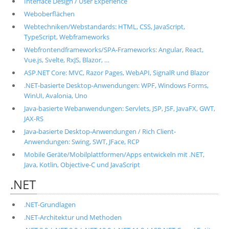
Interface Design / User Experience
Weboberflächen
Webtechniken/Webstandards: HTML, CSS, JavaScript,
TypeScript, Webframeworks
Webfrontendframeworks/SPA-Frameworks: Angular, React,
Vue.js, Svelte, RxJS, Blazor, …
ASP.NET Core: MVC, Razor Pages, WebAPI, SignalR und Blazor
.NET-basierte Desktop-Anwendungen: WPF, Windows Forms,
WinUI, Avalonia, Uno
Java-basierte Webanwendungen: Servlets, JSP, JSF, JavaFX, GWT,
JAX-RS
Java-basierte Desktop-Anwendungen / Rich Client-
Anwendungen: Swing, SWT, JFace, RCP
Mobile Geräte/Mobilplattformen/Apps entwickeln mit .NET,
Java, Kotlin, Objective-C und JavaScript
.NET
.NET-Grundlagen
.NET-Architektur und Methoden