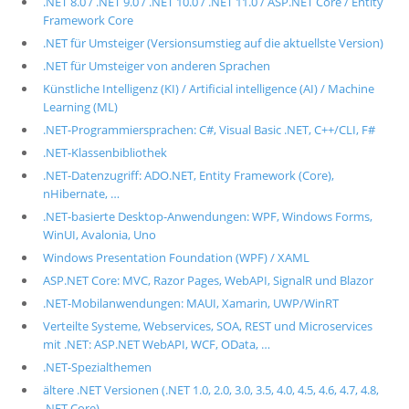
.NET 8.0 / .NET 9.0 / .NET 10.0 / .NET 11.0 / ASP.NET Core / Entity
Framework Core
.NET für Umsteiger (Versionsumstieg auf die aktuellste Version)
.NET für Umsteiger von anderen Sprachen
Künstliche Intelligenz (KI) / Artificial intelligence (AI) / Machine
Learning (ML)
.NET-Programmiersprachen: C#, Visual Basic .NET, C++/CLI, F#
.NET-Klassenbibliothek
.NET-Datenzugriff: ADO.NET, Entity Framework (Core),
nHibernate, …
.NET-basierte Desktop-Anwendungen: WPF, Windows Forms,
WinUI, Avalonia, Uno
Windows Presentation Foundation (WPF) / XAML
ASP.NET Core: MVC, Razor Pages, WebAPI, SignalR und Blazor
.NET-Mobilanwendungen: MAUI, Xamarin, UWP/WinRT
Verteilte Systeme, Webservices, SOA, REST und Microservices
mit .NET: ASP.NET WebAPI, WCF, OData, …
.NET-Spezialthemen
ältere .NET Versionen (.NET 1.0, 2.0, 3.0, 3.5, 4.0, 4.5, 4.6, 4.7, 4.8,
.NET Core)