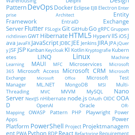
Design
Delphi
Warehousing
DevOps
Pattern
Docker
Eclipse
Electron
EJB
Enter
Entity
prise Architect
Framework
Exchange
EntraID
Flutter
Git
Go
Server
GitHub
gRPC
FSLogix
Gruppen
HTML5
Hibernate
IIS
J
GWT
HyperV
iOS
richtlinien
JavaScript
ava
JEE
JIRA
JDBC
Jenkins
JPA
JavaFX
jQuer
JSP
KI
JSF
Kanban
Kotlin
Kubern
y
Keycloak
Kryptografie
Linux
LINQ
etes
Machine
MAUI
Microservices
Learning
MFC
Microsoft
Microsoft CRM
Microsoft Access
365
Microsoft
Microsoft Test
Exchange
Microsoft Office
ML.NET
Manager
MongoDB
Multi-
MSI
Nano
MySQL
Threading
MVVM
MVC
Server
node.js
OOA
nHibernate
OIDC
NextJS
OAuth
D
Oracle
OpenAI
OR-
Pattern
Playwright
OWASP
PHP
Power
Mapping
Power
Apps
PowerShell
Platform
Projektmanagem
Project
ent
Python
React
PWA
RDP
Requirement
Refactoring